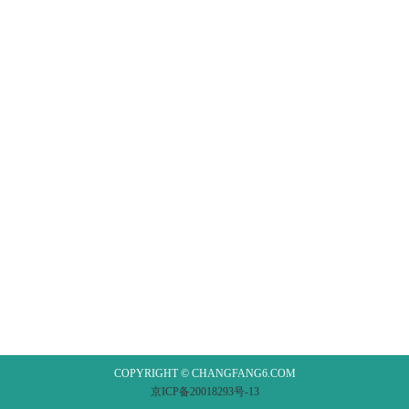
COPYRIGHT © CHANGFANG6.COM
京ICP备20018293号-13