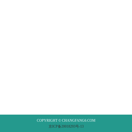
COPYRIGHT © CHANGFANG6.COM
京ICP备20018293号-13