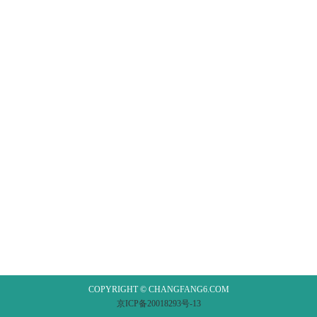
COPYRIGHT © CHANGFANG6.COM
京ICP备20018293号-13