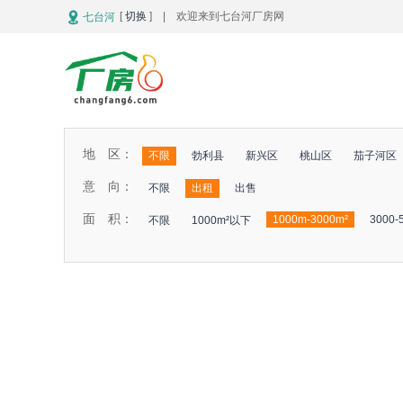
[
切换
] | 欢迎来到七台河厂房网
七台河
地 区：
不限
勃利县
新兴区
桃山区
茄子河区
意 向：
不限
出租
出售
面 积：
1000m-3000m²
3000-
不限
1000m²以下