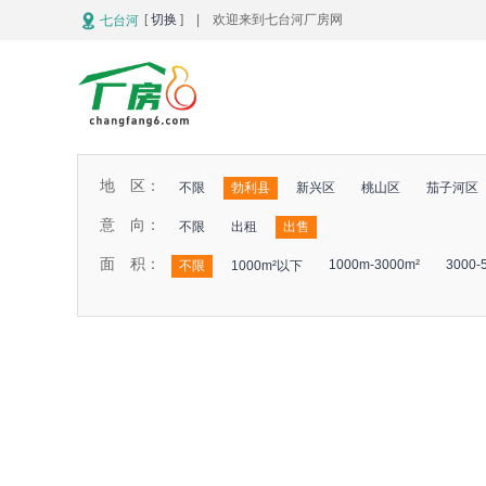
[
切换
] | 欢迎来到七台河厂房网
七台河
地 区：
不限
勃利县
新兴区
桃山区
茄子河区
意 向：
不限
出租
出售
面 积：
1000m-3000m²
3000-
不限
1000m²以下