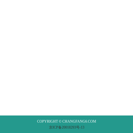
COPYRIGHT © CHANGFANG6.COM
京ICP备20018293号-13