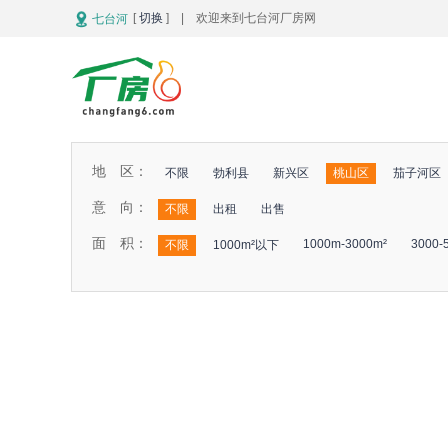
[
切换
] | 欢迎来到七台河厂房网
七台河
地 区：
不限
勃利县
新兴区
桃山区
茄子河区
意 向：
不限
出租
出售
面 积：
1000m-3000m²
3000-
不限
1000m²以下