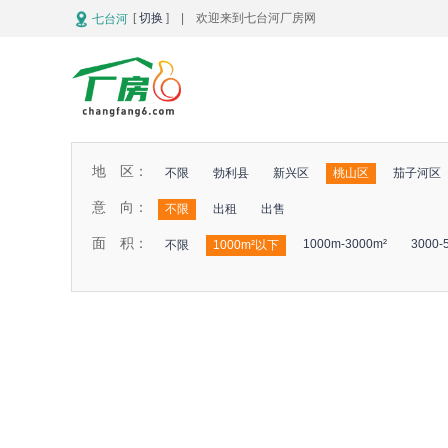
[
切换
] | 欢迎来到七台河厂房网
七台河
地 区：
不限
勃利县
新兴区
桃山区
茄子河区
意 向：
不限
出租
出售
面 积：
1000m-3000m²
3000-
不限
1000m²以下