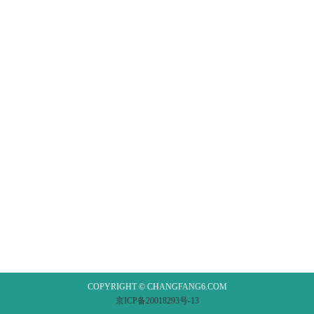
COPYRIGHT © CHANGFANG6.COM
京ICP备20018293号-13