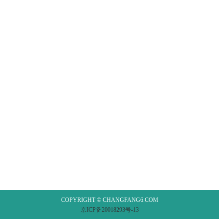
COPYRIGHT © CHANGFANG6.COM
京ICP备20018293号-13