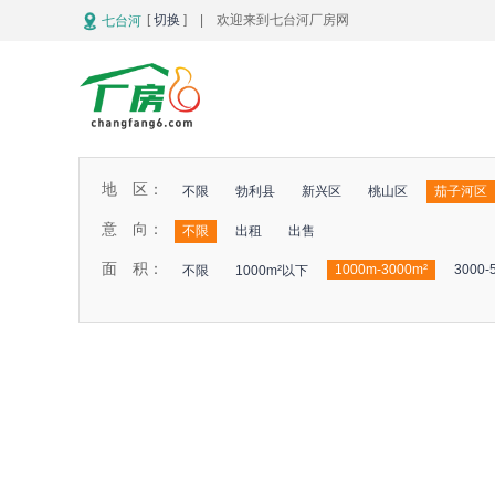
[
切换
] | 欢迎来到七台河厂房网
七台河
地 区：
不限
勃利县
新兴区
桃山区
茄子河区
意 向：
不限
出租
出售
面 积：
1000m-3000m²
3000-
不限
1000m²以下