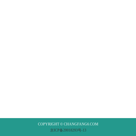
COPYRIGHT © CHANGFANG6.COM
京ICP备20018293号-13